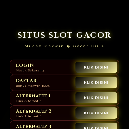
SITUS SLOT GACOR
Mudah Maxwin � Gacor 100%
LOGIN
KLIK DISINI
Masuk Sekarang
DAFTAR
KLIK DISINI
Bonus Maxwin 100%
Alternatif 1
KLIK DISINI
Link Alternatif
Alternatif 2
KLIK DISINI
Link Alternatif
Alternatif 3
KLIK DISINI