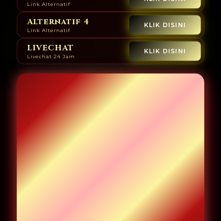
Link Alternatif
Alternatif 4
KLIK DISINI
Link Alternatif
LIVECHAT
KLIK DISINI
Livechat 24 Jam